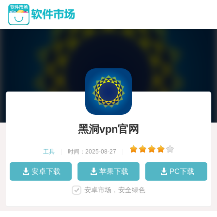
黑洞vpn官网
工具
|
时间：2025-08-27
|
安卓下载
苹果下载
PC下载
安卓市场，安全绿色