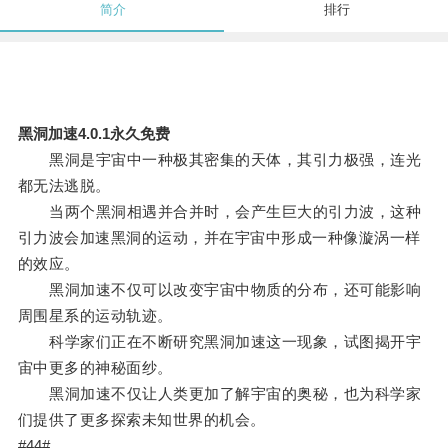
简介
排行
黑洞加速4.0.1永久免费
黑洞是宇宙中一种极其密集的天体，其引力极强，连光
都无法逃脱。
当两个黑洞相遇并合并时，会产生巨大的引力波，这种
引力波会加速黑洞的运动，并在宇宙中形成一种像漩涡一样
的效应。
黑洞加速不仅可以改变宇宙中物质的分布，还可能影响
周围星系的运动轨迹。
科学家们正在不断研究黑洞加速这一现象，试图揭开宇
宙中更多的神秘面纱。
黑洞加速不仅让人类更加了解宇宙的奥秘，也为科学家
们提供了更多探索未知世界的机会。
#44#