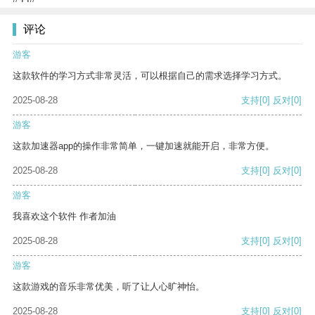
评论
游客
这款软件的学习方式非常灵活，可以根据自己的需求选择学习方式。
2025-08-28
支持
[0]
反对
[0]
游客
这款加速器app的操作非常简单，一键加速就能开启，非常方便。
2025-08-28
支持
[0]
反对
[0]
游客
我喜欢这个软件 作者加油
2025-08-28
支持
[0]
反对
[0]
游客
这款游戏的音乐非常优美，听了让人心旷神怡。
2025-08-28
支持
[0]
反对
[0]