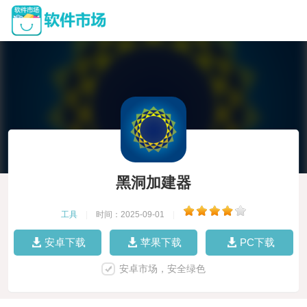
黑洞加建器
工具
|
时间：2025-09-01
|
安卓下载
苹果下载
PC下载
安卓市场，安全绿色